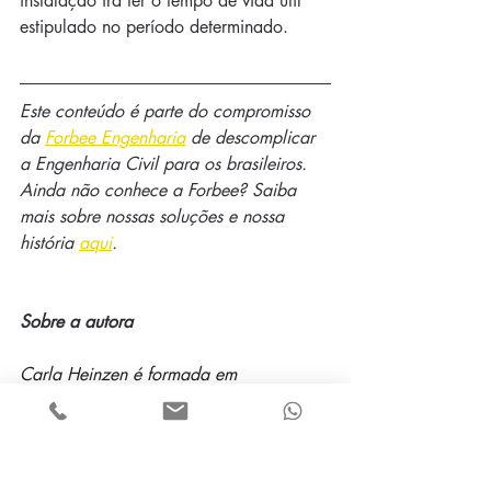
instalação irá ter o tempo de vida útil 
estipulado no período determinado.  
Este conteúdo é parte do compromisso 
da 
Forbee Engenharia
 de descomplicar 
a Engenharia Civil para os brasileiros. 
Ainda não conhece a Forbee? Saiba 
mais sobre nossas soluções e nossa 
história 
aqui
.
Sobre a autora
Carla Heinzen é formada em 
Engenharia Civil pelo 
Centro 
Universitário Assis Gurgacz.
 Se 
especializou em Prevenção contra 
Incêndio e Pânico (área pela qual é 