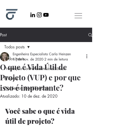
Post
Todos posts
Engenheira Especialista Carla Heinzen
Todos posts
17 de nov. de 2020
2 min de leitura
O que é Vida Útil de
Prevenção contra Incêndio e Pânico
Projeto (VUP) e por que
Projetos
isso é importante?
Problemas de edificações
Atualizado:
10 de dez. de 2020
Você sabe o que é vida 
útil de projeto?