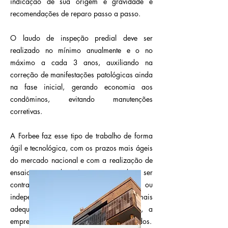
indicação de sua origem e gravidade e
recomendações de reparo passo a passo.
O laudo de inspeção predial deve ser
realizado no mínimo anualmente e o no
máximo a cada 3 anos, auxiliando na
correção de manifestações patológicas ainda
na fase inicial, gerando economia aos
condôminos, evitando manutenções
corretivas.
A Forbee faz esse tipo de trabalho de forma
ágil e tecnológica, com os prazos mais ágeis
do mercado nacional e com a realização de
ensaios não destrutivos, que podem ser
contratados de forma conjunta ou
independente, sempre valendo o que é mais
adequado a cada caso. Desta forma, a
empresa oferece os seguintes tipos de laudos.