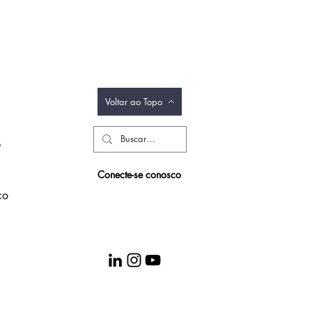
Voltar ao Topo
s
Conecte-se conosco
co